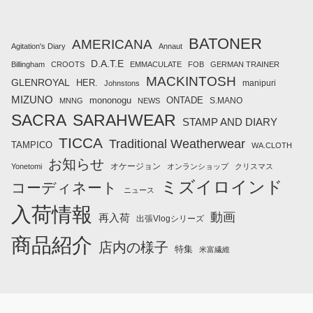
BATONER
AMERICANA
Agitation's Diary
Annaut
D.A.T.E
Billingham
CROOTS
EMMACULATE
FOB
GERMAN TRAINER
MACKINTOSH
GLENROYAL
HER.
manipuri
Johnstons
MIZUNO
mononogu
ONTADE
S.MANO
MNNG
NEWS
SACRA
SARAHWEAR
STAMP AND DIARY
TICCA
Traditional Weatherwear
TAMPICO
WA.CLOTH
お知らせ
オケージョン
Yonetomi
オンランショップ
クリスマス
ミズイロインド
コーディネート
ニュース
入荷情報
動画
再入荷
出張Vlogシリーズ
商品紹介
店内の様子
特集
米富繊維