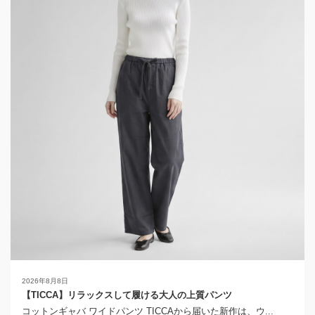
2026年8月8日
【TICCA】リラックスして履ける大人の上質パンツ
コットンギャバ ワイドパンツ TICCAから届いた新作は、ウ...