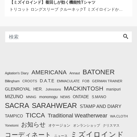
【ミズイロインド】着回しが効く機能性Tシャツ
トリコット ロングスリーブ クルーネックT ミズイロインドか...
BATONER
AMERICANA
Agitation's Diary
Annaut
D.A.T.E
Billingham
CROOTS
EMMACULATE
FOB
GERMAN TRAINER
MACKINTOSH
GLENROYAL
HER.
manipuri
Johnstons
MIZUNO
mononogu
ONTADE
S.MANO
MNNG
NEWS
SACRA
SARAHWEAR
STAMP AND DIARY
TICCA
Traditional Weatherwear
TAMPICO
WA.CLOTH
お知らせ
オケージョン
Yonetomi
オンランショップ
クリスマス
ミズイロインド
コーディネート
ニュース