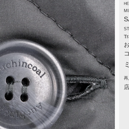
HE
M
S
S
Tr
再