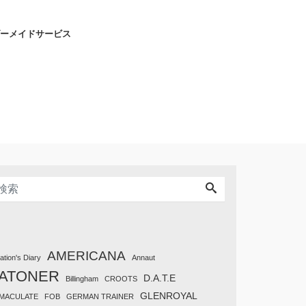
ーメイドサービス
AMERICANA
tation's Diary
Annaut
ATONER
D.A.T.E
Billingham
CROOTS
GLENROYAL
MACULATE
FOB
GERMAN TRAINER