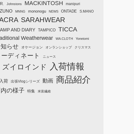
MACKINTOSH
R.
manipuri
Johnstons
IZUNO
mononogu
ONTADE
S.MANO
MNNG
NEWS
ACRA
SARAHWEAR
TICCA
TAMP AND DIARY
TAMPICO
aditional Weatherwear
WA.CLOTH
Yonetomi
お知らせ
オケージョン
オンランショップ
クリスマス
コーディネート
ニュース
入荷情報
ミズイロインド
商品紹介
動画
入荷
出張Vlogシリーズ
店内の様子
特集
米富繊維