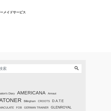
ーメイドサービス
AMERICANA
tation's Diary
Annaut
ATONER
D.A.T.E
Billingham
CROOTS
GLENROYAL
MACULATE
FOB
GERMAN TRAINER