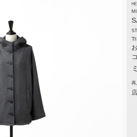
HE
M
S
S
Tr
再