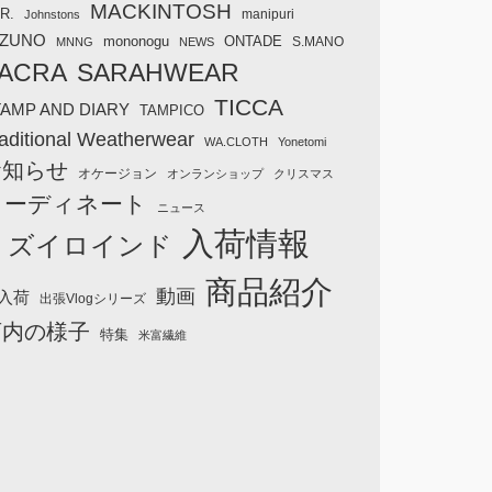
MACKINTOSH
R.
manipuri
Johnstons
IZUNO
mononogu
ONTADE
S.MANO
MNNG
NEWS
ACRA
SARAHWEAR
TICCA
TAMP AND DIARY
TAMPICO
aditional Weatherwear
WA.CLOTH
Yonetomi
お知らせ
オケージョン
オンランショップ
クリスマス
コーディネート
ニュース
入荷情報
ミズイロインド
商品紹介
動画
入荷
出張Vlogシリーズ
店内の様子
特集
米富繊維