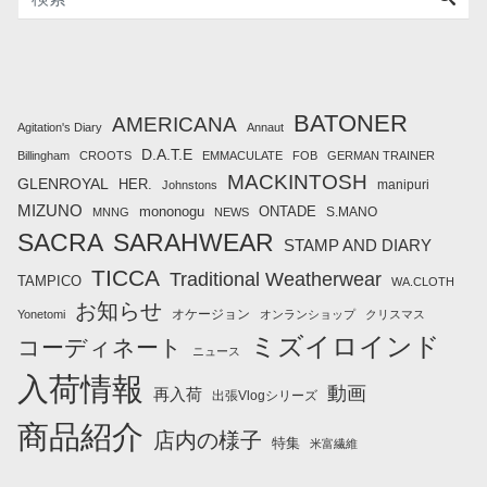
BATONER
AMERICANA
Agitation's Diary
Annaut
D.A.T.E
Billingham
CROOTS
EMMACULATE
FOB
GERMAN TRAINER
MACKINTOSH
GLENROYAL
HER.
manipuri
Johnstons
MIZUNO
mononogu
ONTADE
S.MANO
MNNG
NEWS
SACRA
SARAHWEAR
STAMP AND DIARY
TICCA
Traditional Weatherwear
TAMPICO
WA.CLOTH
お知らせ
オケージョン
Yonetomi
オンランショップ
クリスマス
ミズイロインド
コーディネート
ニュース
入荷情報
動画
再入荷
出張Vlogシリーズ
商品紹介
店内の様子
特集
米富繊維