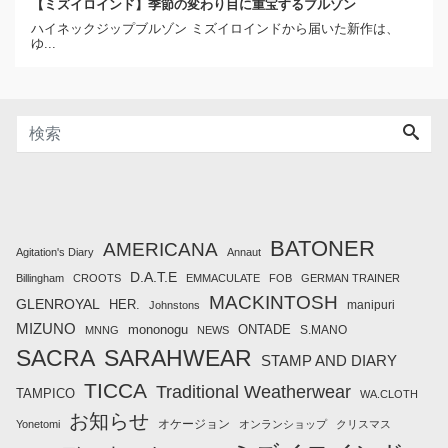
【ミズイロインド】季節の変わり目に重宝するブルゾン
ハイネックジップブルゾン ミズイロインドから届いた新作は、
ゆ...
BATONER
AMERICANA
Agitation's Diary
Annaut
D.A.T.E
Billingham
CROOTS
EMMACULATE
FOB
GERMAN TRAINER
MACKINTOSH
GLENROYAL
HER.
manipuri
Johnstons
MIZUNO
mononogu
ONTADE
S.MANO
MNNG
NEWS
SACRA
SARAHWEAR
STAMP AND DIARY
TICCA
Traditional Weatherwear
TAMPICO
WA.CLOTH
お知らせ
オケージョン
Yonetomi
オンランショップ
クリスマス