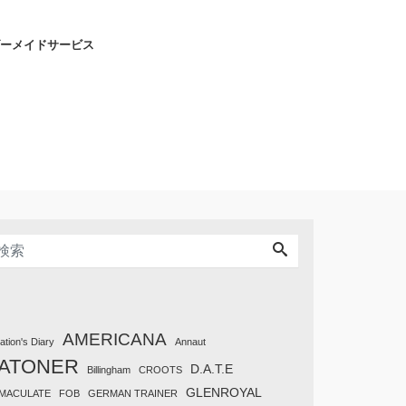
ーメイドサービス
AMERICANA
tation's Diary
Annaut
ATONER
D.A.T.E
Billingham
CROOTS
GLENROYAL
MACULATE
FOB
GERMAN TRAINER