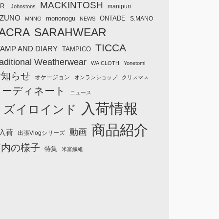
MACKINTOSH
R.
manipuri
Johnstons
IZUNO
mononogu
ONTADE
S.MANO
MNNG
NEWS
ACRA
SARAHWEAR
TICCA
TAMP AND DIARY
TAMPICO
aditional Weatherwear
WA.CLOTH
Yonetomi
お知らせ
オケージョン
オンランショップ
クリスマス
コーディネート
ニュース
入荷情報
ミズイロインド
商品紹介
動画
入荷
出張Vlogシリーズ
店内の様子
特集
米富繊維