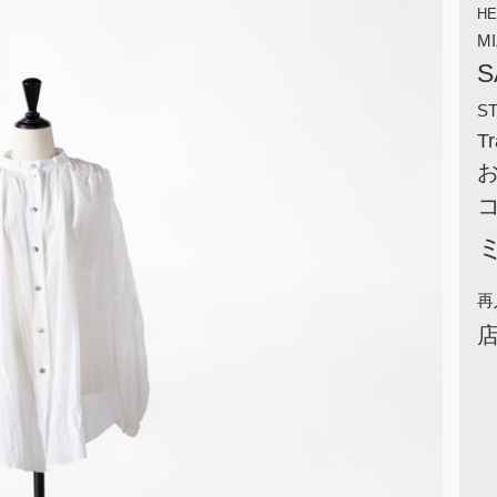
HE
M
S
S
Tr
再