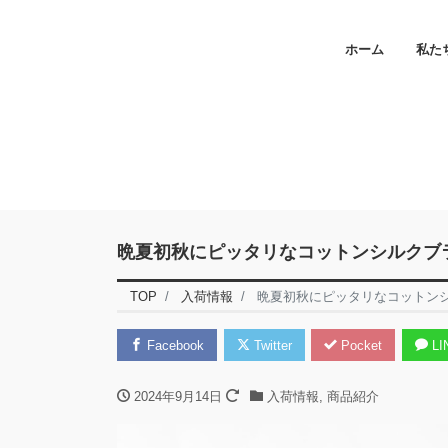
ホーム
私た
晩夏初秋にピッタリなコットンシルクブ
TOP
入荷情報
晩夏初秋にピッタリなコットン
Facebook
Twitter
Pocket
LI
2024年9月14日
入荷情報
,
商品紹介