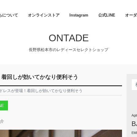
ちについて
オンラインストア
Instagram
公式LINE
オーダ
ONTADE
長野県松本市のレディースセレクトショップ
場！着回しが効いてかなり便利そう
ウンドレスが登場！着回しが効いてかなり便利そう
NE
Agi
介
B
EM