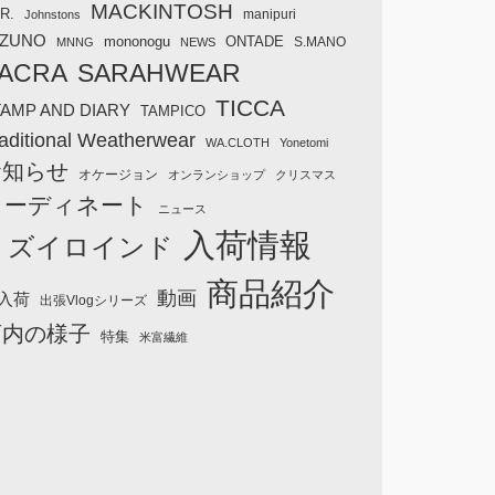
MACKINTOSH
R.
manipuri
Johnstons
IZUNO
mononogu
ONTADE
S.MANO
MNNG
NEWS
ACRA
SARAHWEAR
TICCA
TAMP AND DIARY
TAMPICO
aditional Weatherwear
WA.CLOTH
Yonetomi
お知らせ
オケージョン
オンランショップ
クリスマス
コーディネート
ニュース
入荷情報
ミズイロインド
商品紹介
動画
入荷
出張Vlogシリーズ
店内の様子
特集
米富繊維