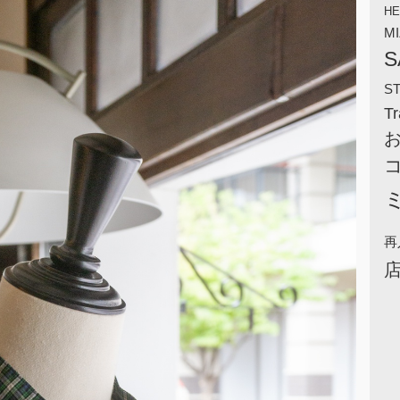
HE
M
S
S
Tr
再