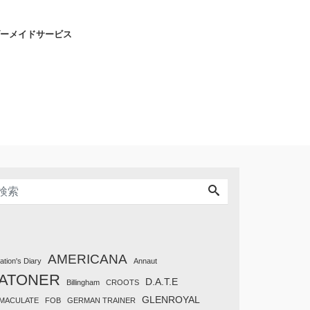
ーメイドサービス
AMERICANA
tation's Diary
Annaut
ATONER
D.A.T.E
Billingham
CROOTS
GLENROYAL
MACULATE
FOB
GERMAN TRAINER