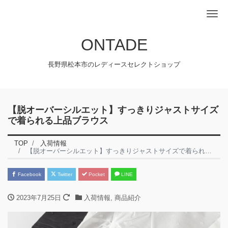
Me
ONTADE
長野県松本市のレディースセレクトショップ
【脱オーバーシルエット】すっきりジャストサイズ
で着られる上品ブラウス
TOP
入荷情報
【脱オーバーシルエット】すっきりジャストサイズで着られる上品ブラウス
Facebook
Twitter
Pocket
LINE
2023年7月25日
入荷情報
,
商品紹介