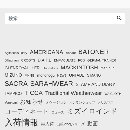
BATONER
AMERICANA
Agitation's Diary
Annaut
D.A.T.E
Billingham
CROOTS
EMMACULATE
FOB
GERMAN TRAINER
MACKINTOSH
GLENROYAL
HER.
manipuri
Johnstons
MIZUNO
mononogu
ONTADE
S.MANO
MNNG
NEWS
SACRA
SARAHWEAR
STAMP AND DIARY
TICCA
Traditional Weatherwear
TAMPICO
WA.CLOTH
お知らせ
オケージョン
Yonetomi
オンランショップ
クリスマス
ミズイロインド
コーディネート
ニュース
入荷情報
動画
再入荷
出張Vlogシリーズ