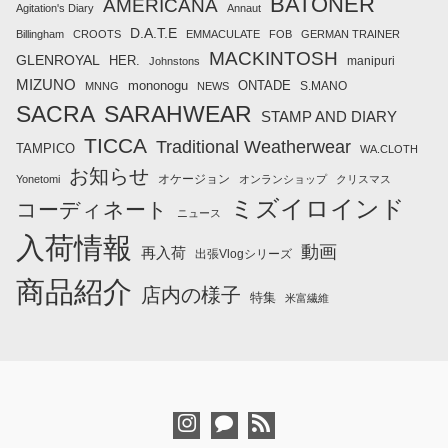
BATONER
AMERICANA
Agitation's Diary
Annaut
D.A.T.E
Billingham
CROOTS
EMMACULATE
FOB
GERMAN TRAINER
MACKINTOSH
GLENROYAL
HER.
manipuri
Johnstons
MIZUNO
mononogu
ONTADE
S.MANO
MNNG
NEWS
SACRA
SARAHWEAR
STAMP AND DIARY
TICCA
Traditional Weatherwear
TAMPICO
WA.CLOTH
お知らせ
オケージョン
Yonetomi
オンランショップ
クリスマス
ミズイロインド
コーディネート
ニュース
入荷情報
動画
再入荷
出張Vlogシリーズ
商品紹介
店内の様子
特集
米富繊維