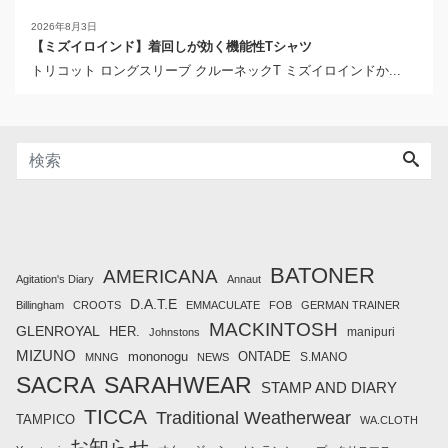
2026年8月3日
【ミズイロインド】着回しが効く機能性Tシャツ
トリコット ロングスリーブ クルーネックT ミズイロインドか...
BATONER
AMERICANA
Agitation's Diary
Annaut
D.A.T.E
Billingham
CROOTS
EMMACULATE
FOB
GERMAN TRAINER
MACKINTOSH
GLENROYAL
HER.
manipuri
Johnstons
MIZUNO
mononogu
ONTADE
S.MANO
MNNG
NEWS
SACRA
SARAHWEAR
STAMP AND DIARY
TICCA
Traditional Weatherwear
TAMPICO
WA.CLOTH
お知らせ