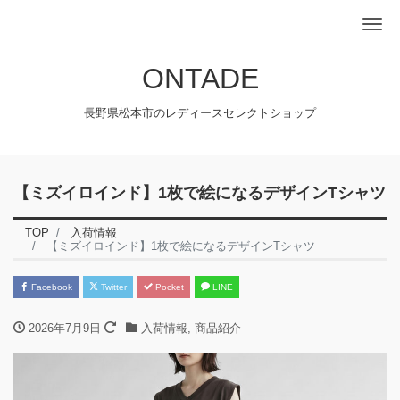
Me
ONTADE
長野県松本市のレディースセレクトショップ
【ミズイロインド】1枚で絵になるデザインTシャツ
TOP
入荷情報
【ミズイロインド】1枚で絵になるデザインTシャツ
Facebook
Twitter
Pocket
LINE
2026年7月9日
入荷情報
,
商品紹介