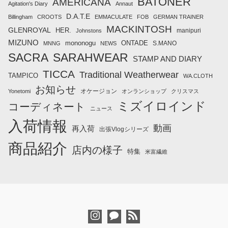
BATONER
AMERICANA
Agitation's Diary
Annaut
D.A.T.E
Billingham
CROOTS
EMMACULATE
FOB
GERMAN TRAINER
MACKINTOSH
GLENROYAL
HER.
manipuri
Johnstons
MIZUNO
mononogu
ONTADE
S.MANO
MNNG
NEWS
SACRA
SARAHWEAR
STAMP AND DIARY
TICCA
Traditional Weatherwear
TAMPICO
WA.CLOTH
お知らせ
オケージョン
Yonetomi
オンランショップ
クリスマス
ミズイロインド
コーディネート
ニュース
入荷情報
動画
再入荷
出張Vlogシリーズ
商品紹介
店内の様子
特集
米富繊維