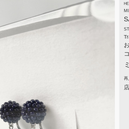
HE
M
S
S
Tr
再