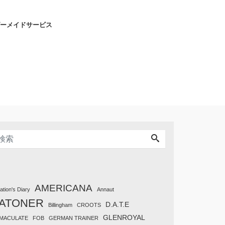
ーメイドサービス
AMERICANA
tation's Diary
Annaut
ATONER
D.A.T.E
Billingham
CROOTS
GLENROYAL
MACULATE
FOB
GERMAN TRAINER