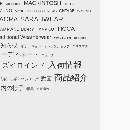
MACKINTOSH
R.
manipuri
Johnstons
IZUNO
mononogu
ONTADE
S.MANO
MNNG
NEWS
ACRA
SARAHWEAR
TICCA
TAMP AND DIARY
TAMPICO
aditional Weatherwear
WA.CLOTH
Yonetomi
お知らせ
オケージョン
オンランショップ
クリスマス
コーディネート
ニュース
入荷情報
ミズイロインド
商品紹介
動画
入荷
出張Vlogシリーズ
店内の様子
特集
米富繊維