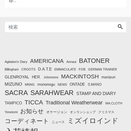
ゆ...
BATONER
AMERICANA
Agitation's Diary
Annaut
D.A.T.E
Billingham
CROOTS
EMMACULATE
FOB
GERMAN TRAINER
MACKINTOSH
GLENROYAL
HER.
manipuri
Johnstons
MIZUNO
mononogu
ONTADE
S.MANO
MNNG
NEWS
SACRA
SARAHWEAR
STAMP AND DIARY
TICCA
Traditional Weatherwear
TAMPICO
WA.CLOTH
お知らせ
オケージョン
Yonetomi
オンランショップ
クリスマス
ミズイロインド
コーディネート
ニュース