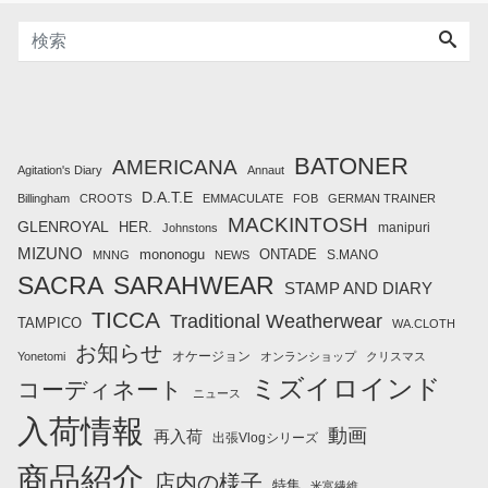
BATONER
AMERICANA
Agitation's Diary
Annaut
D.A.T.E
Billingham
CROOTS
EMMACULATE
FOB
GERMAN TRAINER
MACKINTOSH
GLENROYAL
HER.
manipuri
Johnstons
MIZUNO
mononogu
ONTADE
S.MANO
MNNG
NEWS
SACRA
SARAHWEAR
STAMP AND DIARY
TICCA
Traditional Weatherwear
TAMPICO
WA.CLOTH
お知らせ
オケージョン
Yonetomi
オンランショップ
クリスマス
ミズイロインド
コーディネート
ニュース
入荷情報
動画
再入荷
出張Vlogシリーズ
商品紹介
店内の様子
特集
米富繊維