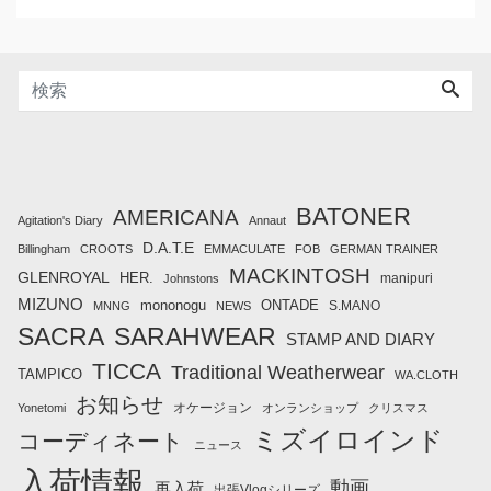
BATONER
AMERICANA
Agitation's Diary
Annaut
D.A.T.E
Billingham
CROOTS
EMMACULATE
FOB
GERMAN TRAINER
MACKINTOSH
GLENROYAL
HER.
manipuri
Johnstons
MIZUNO
mononogu
ONTADE
S.MANO
MNNG
NEWS
SACRA
SARAHWEAR
STAMP AND DIARY
TICCA
Traditional Weatherwear
TAMPICO
WA.CLOTH
お知らせ
オケージョン
Yonetomi
オンランショップ
クリスマス
ミズイロインド
コーディネート
ニュース
入荷情報
動画
再入荷
出張Vlogシリーズ