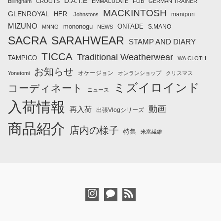
D.A.T.E
Billingham
CROOTS
EMMACULATE
FOB
GERMAN TRAINER
MACKINTOSH
GLENROYAL
HER.
manipuri
Johnstons
MIZUNO
mononogu
ONTADE
S.MANO
MNNG
NEWS
SACRA
SARAHWEAR
STAMP AND DIARY
TICCA
Traditional Weatherwear
TAMPICO
WA.CLOTH
お知らせ
オケージョン
Yonetomi
オンランショップ
クリスマス
ミズイロインド
コーディネート
ニュース
入荷情報
動画
再入荷
出張Vlogシリーズ
商品紹介
店内の様子
特集
米富繊維