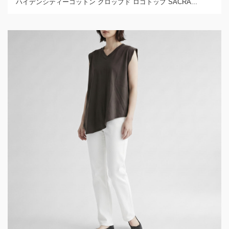
ハイデンシティーコットン クロップド ロゴトップ SACRA...