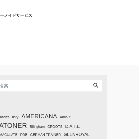
ーメイドサービス
AMERICANA
tation's Diary
Annaut
ATONER
D.A.T.E
Billingham
CROOTS
GLENROYAL
MACULATE
FOB
GERMAN TRAINER