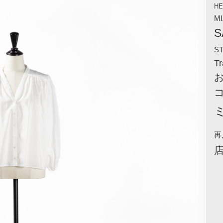
HE
M
S
S
Tr
再