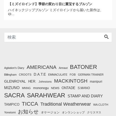
【ミズイロインド】季節の変わり目に重宝するブルゾン
ハイネックジップブルゾン ミズイロインドから届いた新作は、
ゆ...
BATONER
AMERICANA
Agitation's Diary
Annaut
D.A.T.E
Billingham
CROOTS
EMMACULATE
FOB
GERMAN TRAINER
MACKINTOSH
GLENROYAL
HER.
manipuri
Johnstons
MIZUNO
mononogu
ONTADE
S.MANO
MNNG
NEWS
SACRA
SARAHWEAR
STAMP AND DIARY
TICCA
Traditional Weatherwear
TAMPICO
WA.CLOTH
お知らせ
オケージョン
Yonetomi
オンランショップ
クリスマス