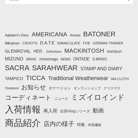
BATONER
AMERICANA
Agitation's Diary
Annaut
D.A.T.E
Billingham
CROOTS
EMMACULATE
FOB
GERMAN TRAINER
MACKINTOSH
GLENROYAL
HER.
manipuri
Johnstons
MIZUNO
mononogu
ONTADE
S.MANO
MNNG
NEWS
SACRA
SARAHWEAR
STAMP AND DIARY
TICCA
Traditional Weatherwear
TAMPICO
WA.CLOTH
お知らせ
オケージョン
Yonetomi
オンランショップ
クリスマス
ミズイロインド
コーディネート
ニュース
入荷情報
動画
再入荷
出張Vlogシリーズ
商品紹介
店内の様子
特集
米富繊維