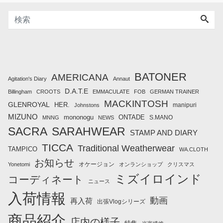
BATONER
AMERICANA
Agitation's Diary
Annaut
D.A.T.E
Billingham
CROOTS
EMMACULATE
FOB
GERMAN TRAINER
MACKINTOSH
GLENROYAL
HER.
manipuri
Johnstons
MIZUNO
mononogu
ONTADE
S.MANO
MNNG
NEWS
SACRA
SARAHWEAR
STAMP AND DIARY
TICCA
Traditional Weatherwear
TAMPICO
WA.CLOTH
お知らせ
オケージョン
Yonetomi
オンランショップ
クリスマス
ミズイロインド
コーディネート
ニュース
入荷情報
動画
再入荷
出張Vlogシリーズ
商品紹介
店内の様子