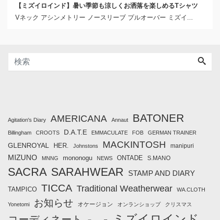
【ミズイロインド】暑い季節も涼しくお洒落を楽しめるTシャツ
Vネック アシンメトリー ノースリーブ プルオーバー ミズイ...
BATONER
AMERICANA
Agitation's Diary
Annaut
D.A.T.E
Billingham
CROOTS
EMMACULATE
FOB
GERMAN TRAINER
MACKINTOSH
GLENROYAL
HER.
manipuri
Johnstons
MIZUNO
mononogu
ONTADE
S.MANO
MNNG
NEWS
SACRA
SARAHWEAR
STAMP AND DIARY
TICCA
Traditional Weatherwear
TAMPICO
WA.CLOTH
お知らせ
オケージョン
Yonetomi
オンランショップ
クリスマス
ミズイロインド
コーディネート