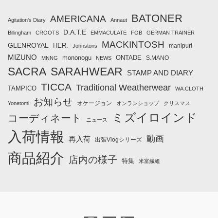
BATONER
AMERICANA
Agitation's Diary
Annaut
D.A.T.E
Billingham
CROOTS
EMMACULATE
FOB
GERMAN TRAINER
MACKINTOSH
GLENROYAL
HER.
manipuri
Johnstons
MIZUNO
mononogu
ONTADE
S.MANO
MNNG
NEWS
SACRA
SARAHWEAR
STAMP AND DIARY
TICCA
Traditional Weatherwear
TAMPICO
WA.CLOTH
お知らせ
オケージョン
Yonetomi
オンランショップ
クリスマス
ミズイロインド
コーディネート
ニュース
入荷情報
動画
再入荷
出張Vlogシリーズ
商品紹介
店内の様子
特集
米富繊維