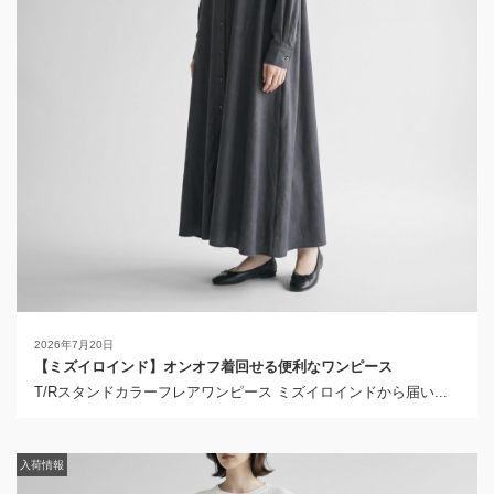
2026年7月20日
【ミズイロインド】オンオフ着回せる便利なワンピース
2026年4月19日
T/Rスタンドカラーフレアワンピース ミズイロインドから届い...
【ミズイロインド】1枚で絵になるデザインTシャツ
メッシュヘム ワイドプルオーバー ミズイロインドから届いたの...
入荷情報