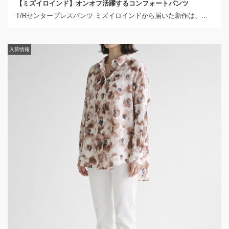
【ミズイロインド】オンオフ活躍するコンフォートパンツ
T/Rセンタープレスパンツ ミズイロインドから届いた新作は、...
2026年4月25日
【ミズイロインド】オンオフ使える万能スラックス
ワイドスラックス ミズイロインドから届いた新作は、リラック
ス...
入荷情報