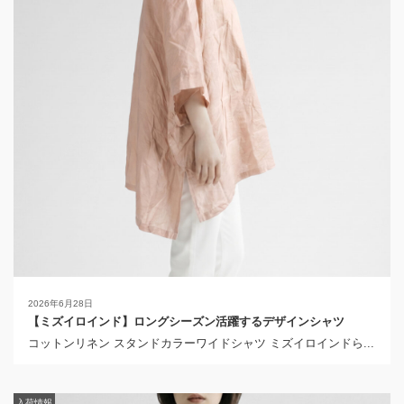
2026年6月28日
【ミズイロインド】ロングシーズン活躍するデザインシャツ
コットンリネン スタンドカラーワイドシャツ ミズイロインドら...
2026年3月24日
【ミズイロインド】色々な着こなし方で長く活躍するベスト
レースクルーネックベスト ミズイロインドから届いた新作は、
入荷情報