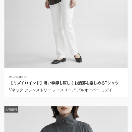
2026年8月6日
2026年4月30日
【ミズイロインド】暑い季節も涼しくお洒落を楽しめるTシャツ
【ミズイロインド】モードな雰囲気で着られるフレンチリネンシ
ャツ
Vネック アシンメトリー ノースリーブ プルオーバー ミズイ...
リネンスタンドカラーコクーンシャツ ミズイロインドから届い
た...
入荷情報