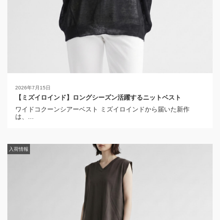
2026年7月15日
【ミズイロインド】ロングシーズン活躍するニットベスト
2026年4月14日
ワイドコクーンシアーベスト ミズイロインドから届いた新作
【ミズイロインド】女性らしく着られる5分袖シャツ
は、...
ハーフスリーブバルーンシャツ ミズイロインドから届いた新作
は...
入荷情報