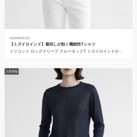
2026年8月3日
【ミズイロインド】着回しが効く機能性Tシャツ
2026年4月28日
トリコット ロングスリーブ クルーネックT ミズイロインドか...
【ミズイロインド】デイリーユースにピッタリなデニムワンピー
ス
ワイドデニムシャツワンピース ミズイロインドから届いた新作
は...
入荷情報