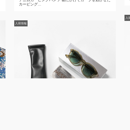
カービング...
入
入荷情報