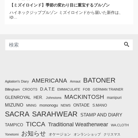
【ミズイロインド】季節の変わり目に重宝するブルゾン
ハイネックジップブルゾン ミズイロインドから届いた新作は、
ゆ...
BATONER
AMERICANA
Agitation's Diary
Annaut
D.A.T.E
Billingham
CROOTS
EMMACULATE
FOB
GERMAN TRAINER
MACKINTOSH
GLENROYAL
HER.
manipuri
Johnstons
MIZUNO
mononogu
ONTADE
S.MANO
MNNG
NEWS
SACRA
SARAHWEAR
STAMP AND DIARY
TICCA
Traditional Weatherwear
TAMPICO
WA.CLOTH
お知らせ
オケージョン
Yonetomi
オンランショップ
クリスマス