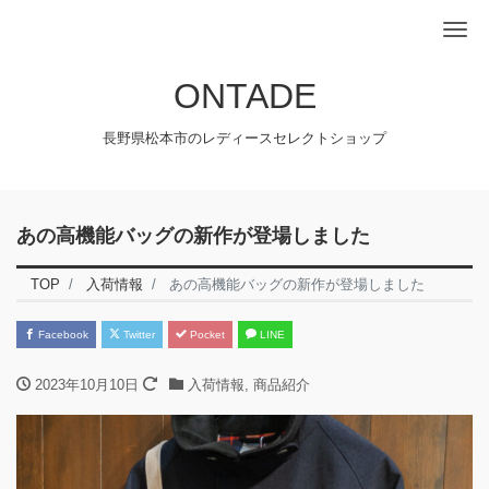
Me
ONTADE
長野県松本市のレディースセレクトショップ
あの高機能バッグの新作が登場しました
TOP
入荷情報
あの高機能バッグの新作が登場しました
Facebook
Twitter
Pocket
LINE
2023年10月10日
入荷情報
,
商品紹介