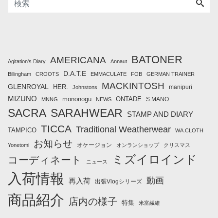
BATONER
AMERICANA
Agitation's Diary
Annaut
D.A.T.E
Billingham
CROOTS
EMMACULATE
FOB
GERMAN TRAINER
MACKINTOSH
GLENROYAL
HER.
manipuri
Johnstons
MIZUNO
mononogu
ONTADE
S.MANO
MNNG
NEWS
SACRA
SARAHWEAR
STAMP AND DIARY
TICCA
Traditional Weatherwear
TAMPICO
WA.CLOTH
お知らせ
オケージョン
Yonetomi
オンランショップ
クリスマス
ミズイロインド
コーディネート
ニュース
入荷情報
動画
再入荷
出張Vlogシリーズ
商品紹介
店内の様子
特集
米富繊維