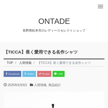
Me
ONTADE
長野県松本市のレディースセレクトショップ
【TICCA】長く愛用できる名作シャツ
TOP
入荷情報
【TICCA】長く愛用できる名作シャツ
Facebook
Twitter
Pocket
LINE
2025年8月8日
入荷情報
,
商品紹介