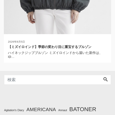
2026年8月5日
【ミズイロインド】季節の変わり目に重宝するブルゾン
ハイネックジップブルゾン ミズイロインドから届いた新作は、
ゆ...
BATONER
AMERICANA
Agitation's Diary
Annaut