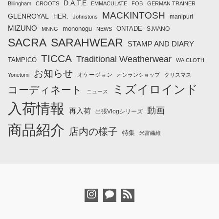
D.A.T.E
Billingham
CROOTS
EMMACULATE
FOB
GERMAN TRAINER
MACKINTOSH
GLENROYAL
HER.
manipuri
Johnstons
MIZUNO
mononogu
ONTADE
S.MANO
MNNG
NEWS
SACRA
SARAHWEAR
STAMP AND DIARY
TICCA
Traditional Weatherwear
TAMPICO
WA.CLOTH
お知らせ
オケージョン
Yonetomi
オンランショップ
クリスマス
ミズイロインド
コーディネート
ニュース
入荷情報
動画
再入荷
出張Vlogシリーズ
商品紹介
店内の様子
特集
米富繊維