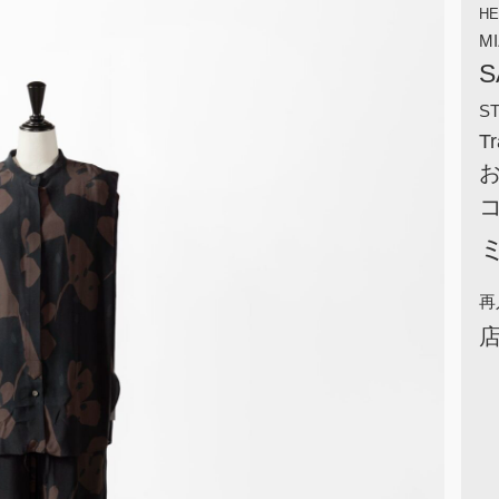
HE
M
S
S
Tr
再