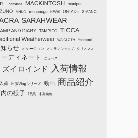
MACKINTOSH
R.
manipuri
Johnstons
IZUNO
mononogu
ONTADE
S.MANO
MNNG
NEWS
ACRA
SARAHWEAR
TICCA
TAMP AND DIARY
TAMPICO
aditional Weatherwear
WA.CLOTH
Yonetomi
お知らせ
オケージョン
オンランショップ
クリスマス
コーディネート
ニュース
入荷情報
ミズイロインド
商品紹介
動画
入荷
出張Vlogシリーズ
店内の様子
特集
米富繊維