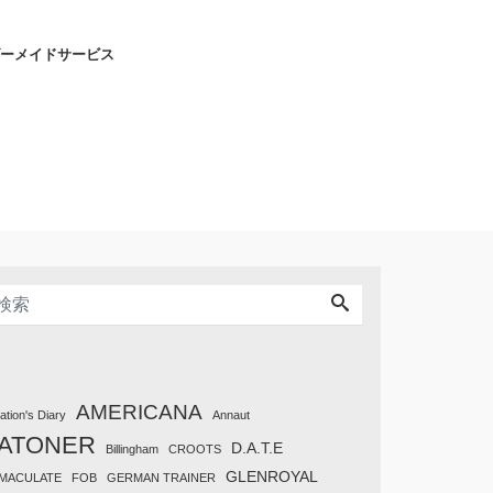
ーメイドサービス
AMERICANA
tation's Diary
Annaut
ATONER
D.A.T.E
Billingham
CROOTS
GLENROYAL
MACULATE
FOB
GERMAN TRAINER